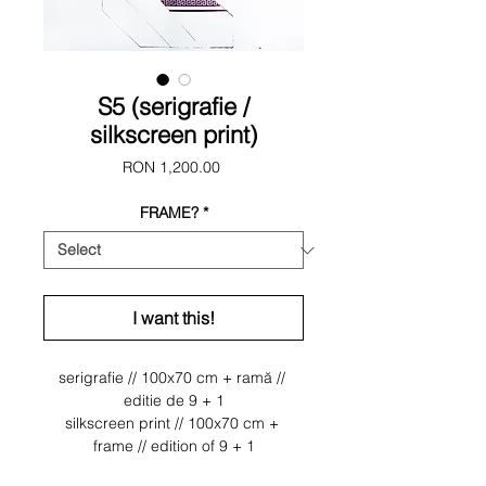
S5 (serigrafie /
silkscreen print)
Price
RON 1,200.00
FRAME?
*
I want this!
serigrafie // 100x70 cm + ramă // 
editie de 9 + 1
silkscreen print // 100x70 cm + 
frame // edition of 9 + 1